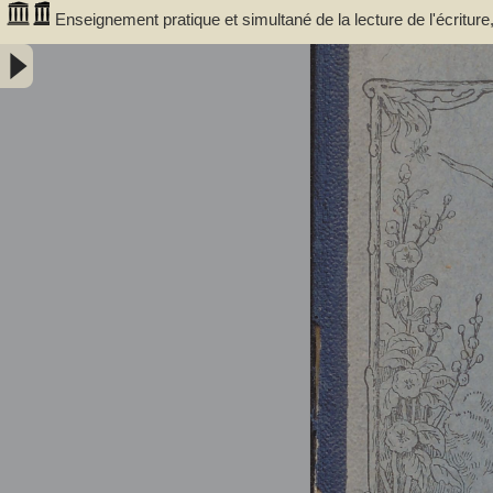
Enseignement pratique et simultané de la lecture de l'écritur
articulations composés : méthode rationnelle préparant les enfa
vignettes et des notions élémentaires de dessin / par E. Cuissart,... 