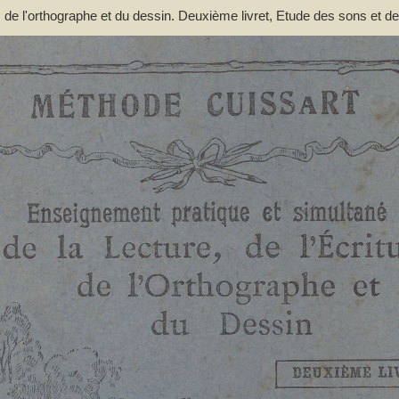
e, de l'orthographe et du dessin. Deuxième livret, Etude des sons et d
nts à la lecture expressive et à l'intelligence de la langue : contenan
; d'après la méthode de M. Lacabe,.... - [nouv. éd.] - Cuissart, Eugène