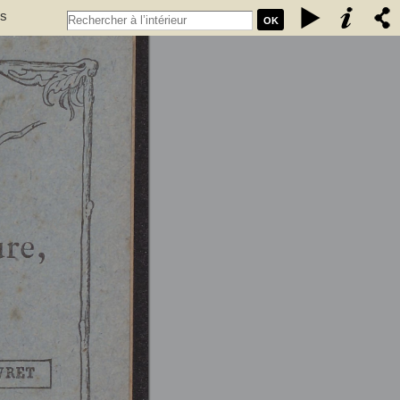
es
OK
t 76
 (1835-1896). Auteur