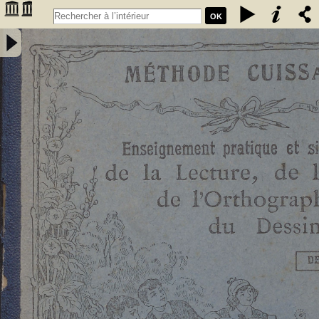
OK
Enseignement pratique et simultané de la lecture de l'écriture, de
l'orthographe et du dessin. Deuxième livret, Etude des sons et des
articulations composés : méthode rationnelle préparant les enfants à
la lecture expressive et à l'intelligence de la langue : contenant 76
vignettes et des notions élémentaires de dessin / par E. Cuissart,... ;
d'après la méthode de M. Lacabe,.... - [nouv. éd.] - Cuissart, Eugène
(1835-1896). Auteur