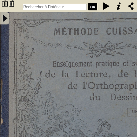
OK
Enseignement pratique et simultané de la lecture de l'écriture, de
l'orthographe et du dessin. Deuxième livret, Etude des sons et des
articulations composés : méthode rationnelle préparant les enfants à
la lecture expressive et à l'intelligence de la langue : contenant 76
vignettes et des notions élémentaires de dessin / par E. Cuissart,... ;
d'après la méthode de M. Lacabe,.... - [nouv. éd.] - Cuissart, Eugène
(1835-1896). Auteur