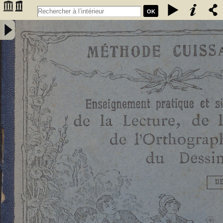
OK
Enseignement pratique et simultané de la lecture de l'écriture, de
l'orthographe et du dessin. Deuxième livret, Etude des sons et des
articulations composés : méthode rationnelle préparant les enfants à
la lecture expressive et à l'intelligence de la langue : contenant 76
vignettes et des notions élémentaires de dessin / par E. Cuissart,... ;
d'après la méthode de M. Lacabe,.... - [nouv. éd.] - Cuissart, Eugène
(1835-1896). Auteur