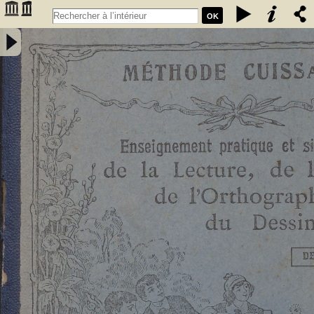
OK
Enseignement pratique et simultané de la lecture de l'écriture, de
l'orthographe et du dessin. Deuxième livret, Etude des sons et des
articulations composés : méthode rationnelle préparant les enfants à
la lecture expressive et à l'intelligence de la langue : contenant 76
vignettes et des notions élémentaires de dessin / par E. Cuissart,... ;
d'après la méthode de M. Lacabe,.... - [nouv. éd.] - Cuissart, Eugène
(1835-1896). Auteur