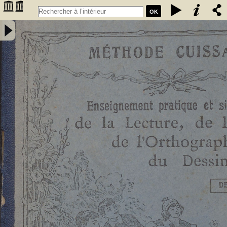
OK
Enseignement pratique et simultané de la lecture de l'écriture, de
l'orthographe et du dessin. Deuxième livret, Etude des sons et des
articulations composés : méthode rationnelle préparant les enfants à
la lecture expressive et à l'intelligence de la langue : contenant 76
vignettes et des notions élémentaires de dessin / par E. Cuissart,... ;
d'après la méthode de M. Lacabe,.... - [nouv. éd.] - Cuissart, Eugène
(1835-1896). Auteur