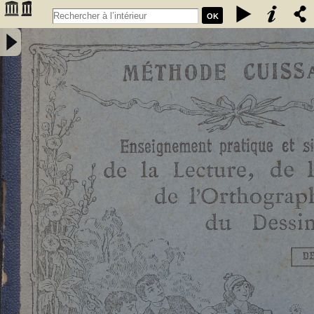
OK
Enseignement pratique et simultané de la lecture de l'écriture, de
l'orthographe et du dessin. Deuxième livret, Etude des sons et des
articulations composés : méthode rationnelle préparant les enfants à
la lecture expressive et à l'intelligence de la langue : contenant 76
vignettes et des notions élémentaires de dessin / par E. Cuissart,... ;
d'après la méthode de M. Lacabe,.... - [nouv. éd.] - Cuissart, Eugène
(1835-1896). Auteur