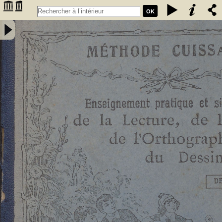
OK
Enseignement pratique et simultané de la lecture de l'écriture, de
l'orthographe et du dessin. Deuxième livret, Etude des sons et des
articulations composés : méthode rationnelle préparant les enfants à
la lecture expressive et à l'intelligence de la langue : contenant 76
vignettes et des notions élémentaires de dessin / par E. Cuissart,... ;
d'après la méthode de M. Lacabe,.... - [nouv. éd.] - Cuissart, Eugène
(1835-1896). Auteur