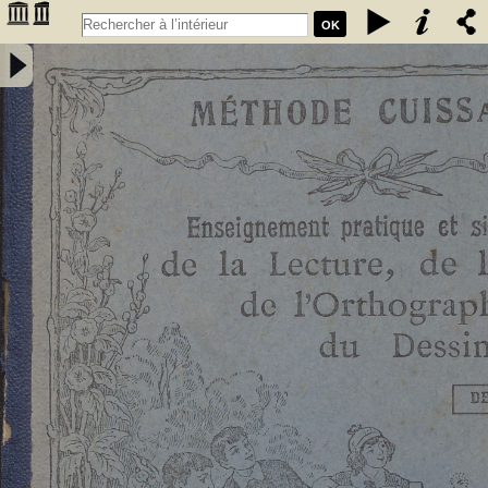
OK
Enseignement pratique et simultané de la lecture de l'écriture, de
l'orthographe et du dessin. Deuxième livret, Etude des sons et des
articulations composés : méthode rationnelle préparant les enfants à
la lecture expressive et à l'intelligence de la langue : contenant 76
vignettes et des notions élémentaires de dessin / par E. Cuissart,... ;
d'après la méthode de M. Lacabe,.... - [nouv. éd.] - Cuissart, Eugène
(1835-1896). Auteur