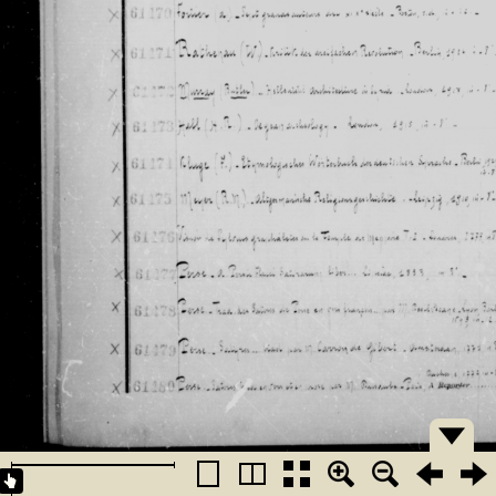
�������
�������
�������
�������
�������
�������
�������
�������
�������
�������
�������
�������
�������