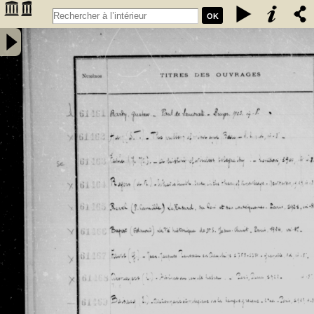
OK
Inventaire des fonds patrimoniaux lettres et sciences des
bibliothèques universitaires de Bordeaux. Registre 42. Numéros
�������
d'inventaire de FR 61461 à FR 62480 - Université de Bordeaux
�������
(1441-1970)
�������
�������
�������
�������
�������
�������
�������
�������