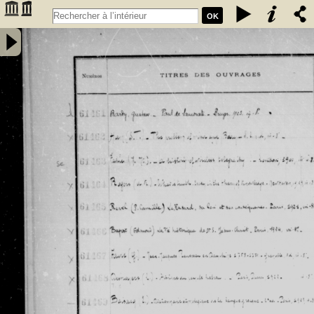
OK
Inventaire des fonds patrimoniaux lettres et sciences des
bibliothèques universitaires de Bordeaux. Registre 42. Numéros
�������
d'inventaire de FR 61461 à FR 62480 - Université de Bordeaux
�������
(1441-1970)
�������
�������
�������
�������
�������
�������
�������
�������