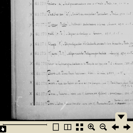
�������
�������
�������
�������
�������
�������
�������
�������
�������
�������
�������
�������
�������