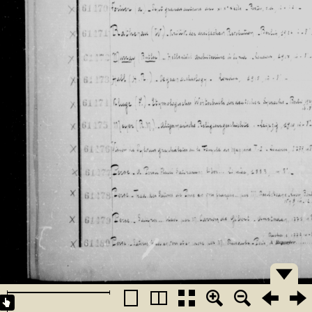
�������
�������
�������
�������
�������
�������
�������
�������
�������
�������
�������
�������
�������