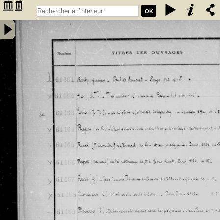
OK
Inventaire des fonds patrimoniaux lettres et sciences des
bibliothèques universitaires de Bordeaux. Registre 42. Numéros
�������
d'inventaire de FR 61461 à FR 62480 - Université de Bordeaux
�������
(1441-1970)
�������
�������
�������
�������
�������
�������
�������
�������