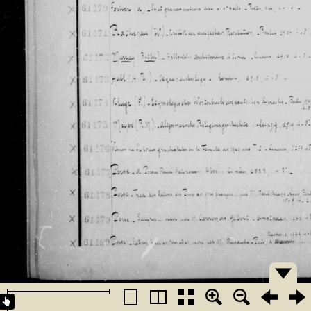
�������
�������
�������
�������
�������
�������
�������
�������
�������
�������
�������
�������
�������