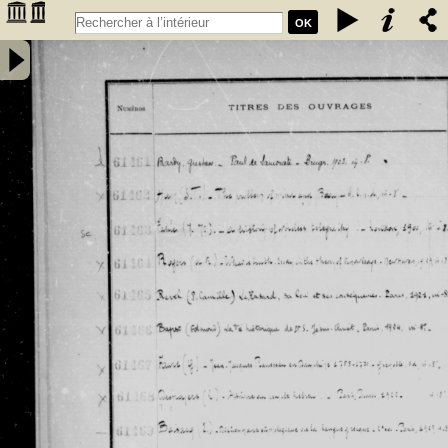
OK
Inventaire des fonds patrimoniaux lettres et sciences des
bibliothèques universitaires de Bordeaux. Registre 42. Numéros
�������
d'inventaire de FR 61461 à FR 62480 - Université de Bordeaux
�������
(1441-1970)
�������
�������
�������
�������
�������
�������
�������
�������