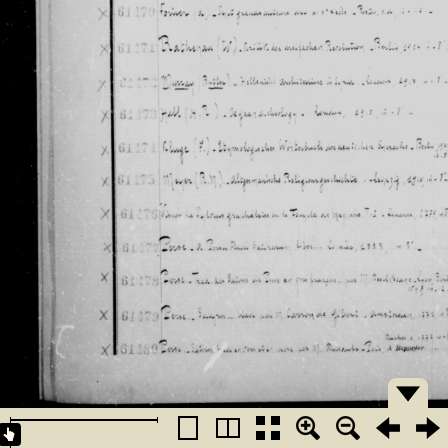
�������
�������
�������
�������
�������
�������
�������
�������
�������
�������
�������
�������
�������