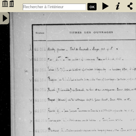
OK
Inventaire des fonds patrimoniaux lettres et sciences des
bibliothèques universitaires de Bordeaux. Registre 42. Numéros
�������
d'inventaire de FR 61461 à FR 62480 - Université de Bordeaux
�������
(1441-1970)
�������
�������
�������
�������
�������
�������
�������
�������