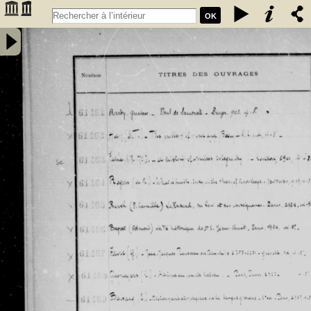
OK
Inventaire des fonds patrimoniaux lettres et sciences des
bibliothèques universitaires de Bordeaux. Registre 42. Numéros
�������
d'inventaire de FR 61461 à FR 62480 - Université de Bordeaux
�������
(1441-1970)
�������
�������
�������
�������
�������
�������
�������
�������