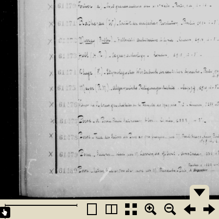
�������
�������
�������
�������
�������
�������
�������
�������
�������
�������
�������
�������
�������