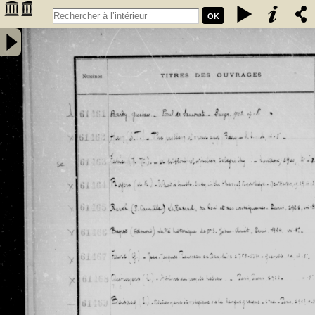
OK
Inventaire des fonds patrimoniaux lettres et sciences des
bibliothèques universitaires de Bordeaux. Registre 42. Numéros
�������
d'inventaire de FR 61461 à FR 62480 - Université de Bordeaux
�������
(1441-1970)
�������
�������
�������
�������
�������
�������
�������
�������