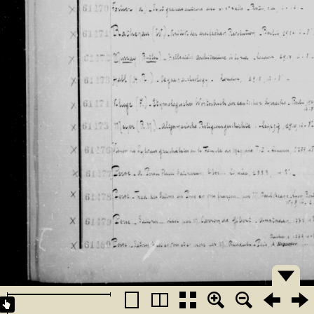
�������
�������
�������
�������
�������
�������
�������
�������
�������
�������
�������
�������
�������