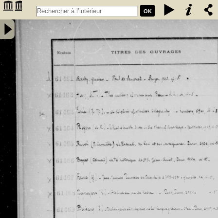
OK
Inventaire des fonds patrimoniaux lettres et sciences des
bibliothèques universitaires de Bordeaux. Registre 42. Numéros
�������
d'inventaire de FR 61461 à FR 62480 - Université de Bordeaux
�������
(1441-1970)
�������
�������
�������
�������
�������
�������
�������
�������