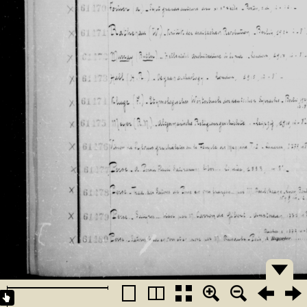
�������
�������
�������
�������
�������
�������
�������
�������
�������
�������
�������
�������
�������