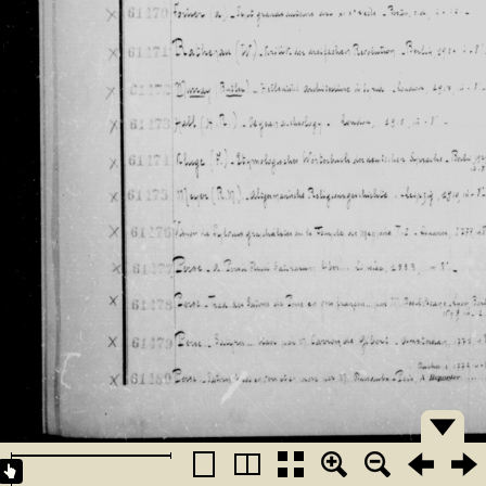
�������
�������
�������
�������
�������
�������
�������
�������
�������
�������
�������
�������
�������