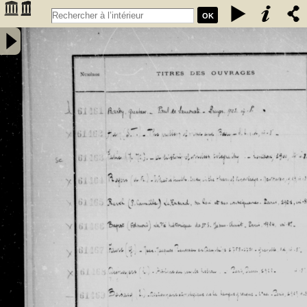
OK
Inventaire des fonds patrimoniaux lettres et sciences des
bibliothèques universitaires de Bordeaux. Registre 42. Numéros
�������
d'inventaire de FR 61461 à FR 62480 - Université de Bordeaux
�������
(1441-1970)
�������
�������
�������
�������
�������
�������
�������
�������