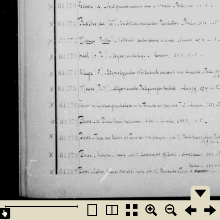
�������
�������
�������
�������
�������
�������
�������
�������
�������
�������
�������
�������
�������