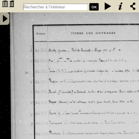
OK
Inventaire des fonds patrimoniaux lettres et sciences des
bibliothèques universitaires de Bordeaux. Registre 42. Numéros
�������
d'inventaire de FR 61461 à FR 62480 - Université de Bordeaux
�������
(1441-1970)
�������
�������
�������
�������
�������
�������
�������
�������