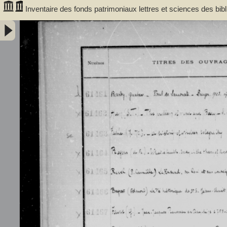
Inventaire des fonds patrimoniaux lettres et sciences des bi
61461 à FR 62480 - Université de Bordeaux (1441-1970)