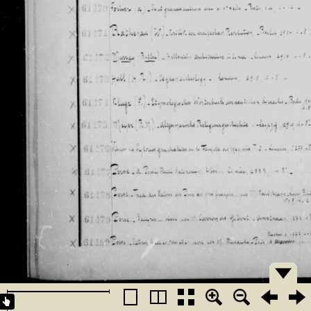
�������
�������
�������
�������
�������
�������
�������
�������
�������
�������
�������
�������
�������