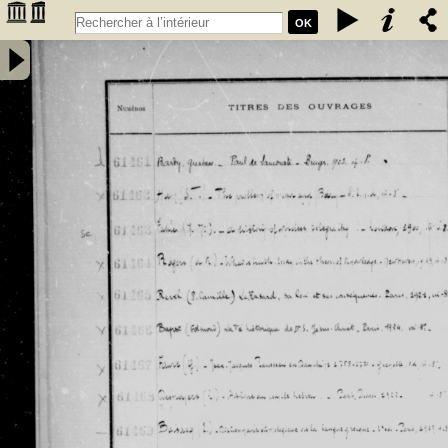
OK
Inventaire des fonds patrimoniaux lettres et sciences des
bibliothèques universitaires de Bordeaux. Registre 42. Numéros
�������
d'inventaire de FR 61461 à FR 62480 - Université de Bordeaux
�������
(1441-1970)
�������
�������
�������
�������
�������
�������
�������
�������