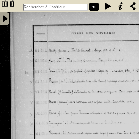
OK
Inventaire des fonds patrimoniaux lettres et sciences des
bibliothèques universitaires de Bordeaux. Registre 42. Numéros
�������
d'inventaire de FR 61461 à FR 62480 - Université de Bordeaux
�������
(1441-1970)
�������
�������
�������
�������
�������
�������
�������
�������