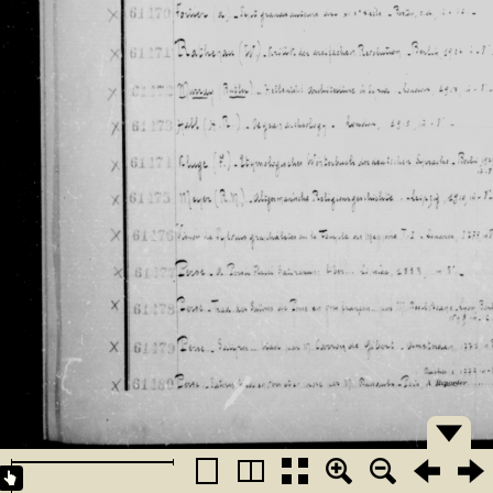
�������
�������
�������
�������
�������
�������
�������
�������
�������
�������
�������
�������
�������