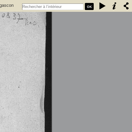
 gascon
OK