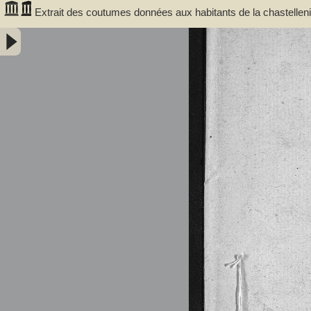
Extrait des coutumes données aux habitants de la chastelle
sont de l'an 1265 et l'Extrait de l'an 1297 -