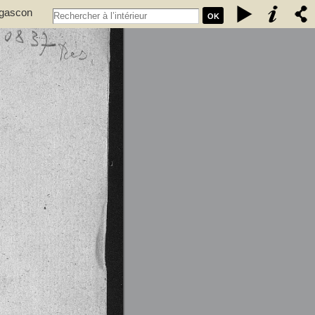
 gascon
OK