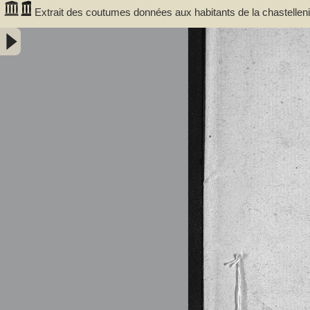
Extrait des coutumes données aux habitants de la chastelle
sont de l'an 1265 et l'Extrait de l'an 1297 -