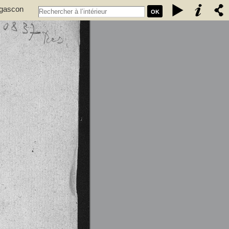
 gascon
OK