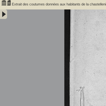
Extrait des coutumes données aux habitants de la chastelle
sont de l'an 1265 et l'Extrait de l'an 1297 -