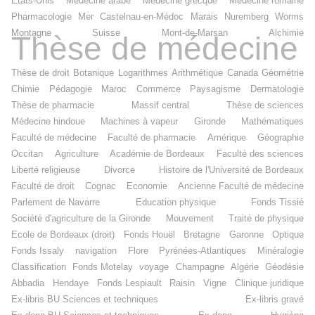
Etats-Unis
Médecine arabe
Médecine grecque
Médecine romaine
Pharmacologie
Mer
Castelnau-en-Médoc
Marais
Nuremberg
Worms
Montagne
Suisse
Mont-de-Marsan
Alchimie
Thèse de médecine
Thèse de droit
Botanique
Logarithmes
Arithmétique
Canada
Géométrie
Chimie
Pédagogie
Maroc
Commerce
Paysagisme
Dermatologie
Thèse de pharmacie
Massif central
Thèse de sciences
Médecine hindoue
Machines à vapeur
Gironde
Mathématiques
Faculté de médecine
Faculté de pharmacie
Amérique
Géographie
Occitan
Agriculture
Académie de Bordeaux
Faculté des sciences
Liberté religieuse
Divorce
Histoire de l'Université de Bordeaux
Faculté de droit
Cognac
Economie
Ancienne Faculté de médecine
Parlement de Navarre
Education physique
Fonds Tissié
Société d'agriculture de la Gironde
Mouvement
Traité de physique
Ecole de Bordeaux (droit)
Fonds Houël
Bretagne
Garonne
Optique
Fonds Issaly
navigation
Flore
Pyrénées-Atlantiques
Minéralogie
Classification
Fonds Motelay
voyage
Champagne
Algérie
Géodésie
Abbadia
Hendaye
Fonds Lespiault
Raisin
Vigne
Clinique juridique
Ex-libris BU Sciences et techniques
Ex-libris gravé