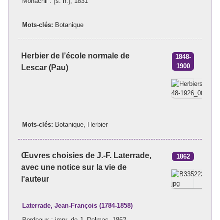
Monachii : [s. n.], 1831
Mots-clés:
Botanique
Herbier de l’école normale de
1848-
1900
Lescar (Pau)
Mots-clés:
Botanique
,
Herbier
Œuvres choisies de J.-F. Laterrade,
1862
avec une notice sur la vie de
l'auteur
Laterrade, Jean-François (1784-1858)
Bordeaux : impr. de J. Delmas, 1862