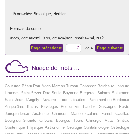
Mots-clés:
Botanique
,
Herbier
Formats de sortie
atom
,
dcmes-xml
,
json
,
omeka-json
,
omeka-xml
,
rss2
Page précédente
de 4
Page suivante
Nuage de mots ...
Coutume
Béarn
Pau
Agen
Marsan
Tursan
Gabardan
Bordeaux
Labourd
Limoges
Saint-Sever
Dax
Soule
Bayonne
Bergerac
Saintes
Saintonge
Saint-Jean d'Angély
Navarre
Fors
Jésuites
Parlement de Bordeaux
Angoulême
Bazas
Privilèges
Poitou
Vin
Landes
Gascogne
Peste
Jurisprudence
Anatomie
Chanson
Manuel scolaire
Fumel
Cadillac
Bourg-sur-Gironde
Orléans
Bourges
Tours
Chirurgie
Atlas
Gintrac
Obstétrique
Physique
Astronomie
Géologie
Ophtalmologie
Ostéologie