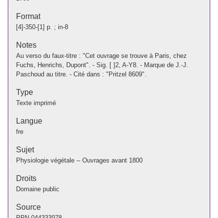
Format
[4]-350-[1] p. ; in-8
Notes
Au verso du faux-titre : "Cet ouvrage se trouve à Paris, chez
Fuchs, Henrichs, Dupont". - Sig. [ ]2, A-Y8. - Marque de J.-J.
Paschoud au titre. - Cité dans : "Pritzel 8609".
Type
Texte imprimé
Langue
fre
Sujet
Physiologie végétale -- Ouvrages avant 1800
Droits
Domaine public
Source
PPN
044333978