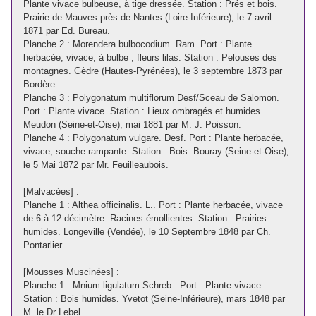
Plante vivace bulbeuse, à tige dressée. Station : Prés et bois.
Prairie de Mauves près de Nantes (Loire-Inférieure), le 7 avril
1871 par Ed. Bureau.
Planche 2 : Morendera bulbocodium. Ram. Port : Plante
herbacée, vivace, à bulbe ; fleurs lilas. Station : Pelouses des
montagnes. Gèdre (Hautes-Pyrénées), le 3 septembre 1873 par
Bordère.
Planche 3 : Polygonatum multiflorum Desf/Sceau de Salomon.
Port : Plante vivace. Station : Lieux ombragés et humides.
Meudon (Seine-et-Oise), mai 1881 par M. J. Poisson.
Planche 4 : Polygonatum vulgare. Desf. Port : Plante herbacée,
vivace, souche rampante. Station : Bois. Bouray (Seine-et-Oise),
le 5 Mai 1872 par Mr. Feuilleaubois.
[Malvacées] :
Planche 1 : Althea officinalis. L.. Port : Plante herbacée, vivace
de 6 à 12 décimètre. Racines émollientes. Station : Prairies
humides. Longeville (Vendée), le 10 Septembre 1848 par Ch.
Pontarlier.
[Mousses Muscinées] :
Planche 1 : Mnium ligulatum Schreb.. Port : Plante vivace.
Station : Bois humides. Yvetot (Seine-Inférieure), mars 1848 par
M. le Dr Lebel.