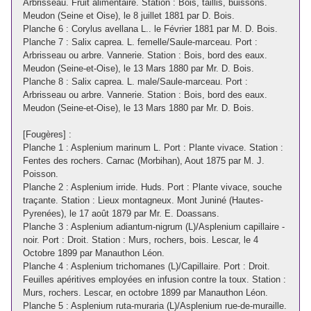
Arbrisseau. Fruit alimentaire. Station : Bois, taillis, buissons.
Meudon (Seine et Oise), le 8 juillet 1881 par D. Bois.
Planche 6 : Corylus avellana L.. le Février 1881 par M. D. Bois.
Planche 7 : Salix caprea. L. femelle/Saule-marceau. Port :
Arbrisseau ou arbre. Vannerie. Station : Bois, bord des eaux.
Meudon (Seine-et-Oise), le 13 Mars 1880 par Mr. D. Bois.
Planche 8 : Salix caprea. L. male/Saule-marceau. Port :
Arbrisseau ou arbre. Vannerie. Station : Bois, bord des eaux.
Meudon (Seine-et-Oise), le 13 Mars 1880 par Mr. D. Bois.
[Fougères] :
Planche 1 : Asplenium marinum L. Port : Plante vivace. Station :
Fentes des rochers. Carnac (Morbihan), Aout 1875 par M. J.
Poisson.
Planche 2 : Asplenium irride. Huds. Port : Plante vivace, souche
traçante. Station : Lieux montagneux. Mont Juniné (Hautes-
Pyrenées), le 17 août 1879 par Mr. E. Doassans.
Planche 3 : Asplenium adiantum-nigrum (L)/Asplenium capillaire -
noir. Port : Droit. Station : Murs, rochers, bois. Lescar, le 4
Octobre 1899 par Manauthon Léon.
Planche 4 : Asplenium trichomanes (L)/Capillaire. Port : Droit.
Feuilles apéritives employées en infusion contre la toux. Station :
Murs, rochers. Lescar, en octobre 1899 par Manauthon Léon.
Planche 5 : Asplenium ruta-muraria (L)/Asplenium rue-de-muraille.