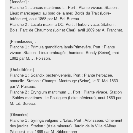
[Joncées] :
Planche 1 : Juncus maritimus L.. Port : Plante vivace. Station :
Lieux marécageux au bord de la mer. Bords du Trait (Loire-
Inférieure), aout 1868 par M. Ed. Bureau.
Planche 2 : Luzula maxima DC. Port : Herbe vivace. Station :
Bois. Parc de Chaumont (Loir et Cher), avril 1869 par A. Franchet.
[Primulacées] :
Planche 1 : Primula grandiflora lamk/Primevère. Port : Plante
vivace. Station : Lieux ombragés, humides. Bondy (Seine), mai
1882 par M. J. Poisson.
[Ombellifères] :
Planche 1 : Scandix pecten-veneris. Port : Plante herbacée,
annuelle. Station : Champs. Montrouge (Seine), le 31 Mai 1860
par V. Puiseux.
Planche 2 : Eryngium maritimum L.. Port : Plante vivace. Station
: Sables maritimes. Le Pouliguen (Loire-inférieure), aout 1869 par
M. Ed. Bureau.
[Oléacées] :
Planche 1 : Syringa vulgaris L./Lilas. Port : Arbrisseau. Ornement
des jardins. Station : (Asie mineure). Jardin de la Villa d'Albay
(Vosges), mai 1869 par M. Sibbermann.