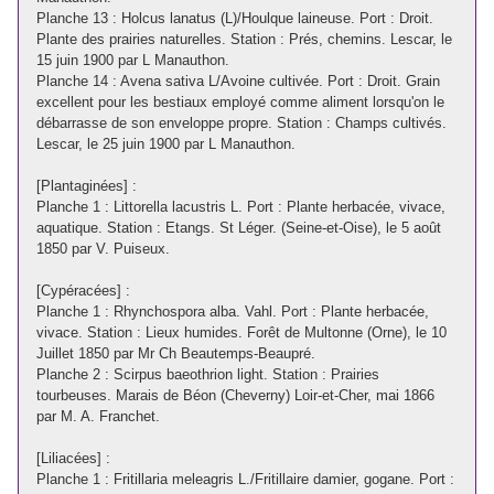
Planche 13 : Holcus lanatus (L)/Houlque laineuse. Port : Droit.
Plante des prairies naturelles. Station : Prés, chemins. Lescar, le
15 juin 1900 par L Manauthon.
Planche 14 : Avena sativa L/Avoine cultivée. Port : Droit. Grain
excellent pour les bestiaux employé comme aliment lorsqu'on le
débarrasse de son enveloppe propre. Station : Champs cultivés.
Lescar, le 25 juin 1900 par L Manauthon.
[Plantaginées] :
Planche 1 : Littorella lacustris L. Port : Plante herbacée, vivace,
aquatique. Station : Etangs. St Léger. (Seine-et-Oise), le 5 août
1850 par V. Puiseux.
[Cypéracées] :
Planche 1 : Rhynchospora alba. Vahl. Port : Plante herbacée,
vivace. Station : Lieux humides. Forêt de Multonne (Orne), le 10
Juillet 1850 par Mr Ch Beautemps-Beaupré.
Planche 2 : Scirpus baeothrion light. Station : Prairies
tourbeuses. Marais de Béon (Cheverny) Loir-et-Cher, mai 1866
par M. A. Franchet.
[Liliacées] :
Planche 1 : Fritillaria meleagris L./Fritillaire damier, gogane. Port :