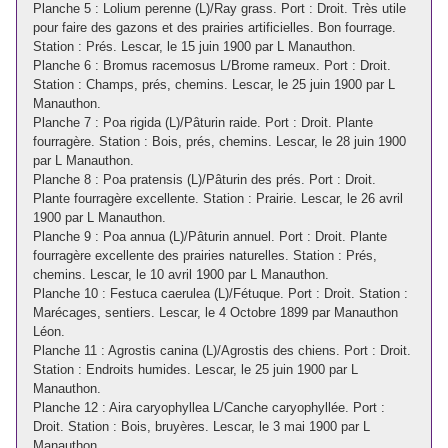
Planche 5 : Lolium perenne (L)/Ray grass. Port : Droit. Très utile
pour faire des gazons et des prairies artificielles. Bon fourrage.
Station : Prés. Lescar, le 15 juin 1900 par L Manauthon.
Planche 6 : Bromus racemosus L/Brome rameux. Port : Droit.
Station : Champs, prés, chemins. Lescar, le 25 juin 1900 par L
Manauthon.
Planche 7 : Poa rigida (L)/Pâturin raide. Port : Droit. Plante
fourragère. Station : Bois, prés, chemins. Lescar, le 28 juin 1900
par L Manauthon.
Planche 8 : Poa pratensis (L)/Pâturin des prés. Port : Droit.
Plante fourragère excellente. Station : Prairie. Lescar, le 26 avril
1900 par L Manauthon.
Planche 9 : Poa annua (L)/Pâturin annuel. Port : Droit. Plante
fourragère excellente des prairies naturelles. Station : Prés,
chemins. Lescar, le 10 avril 1900 par L Manauthon.
Planche 10 : Festuca caerulea (L)/Fétuque. Port : Droit. Station :
Marécages, sentiers. Lescar, le 4 Octobre 1899 par Manauthon
Léon.
Planche 11 : Agrostis canina (L)/Agrostis des chiens. Port : Droit.
Station : Endroits humides. Lescar, le 25 juin 1900 par L
Manauthon.
Planche 12 : Aira caryophyllea L/Canche caryophyllée. Port :
Droit. Station : Bois, bruyères. Lescar, le 3 mai 1900 par L
Manauthon.