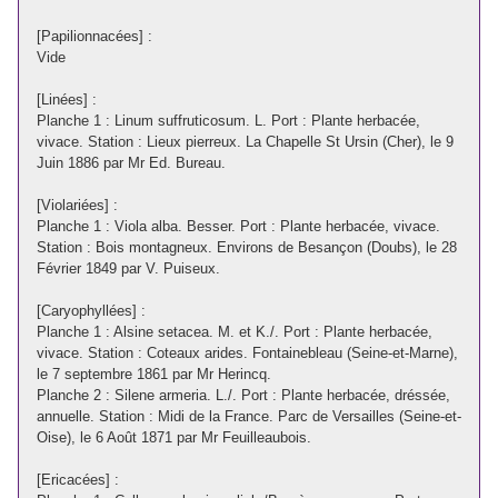
[Papilionnacées] :
Vide
[Linées] :
Planche 1 : Linum suffruticosum. L. Port : Plante herbacée,
vivace. Station : Lieux pierreux. La Chapelle St Ursin (Cher), le 9
Juin 1886 par Mr Ed. Bureau.
[Violariées] :
Planche 1 : Viola alba. Besser. Port : Plante herbacée, vivace.
Station : Bois montagneux. Environs de Besançon (Doubs), le 28
Février 1849 par V. Puiseux.
[Caryophyllées] :
Planche 1 : Alsine setacea. M. et K./. Port : Plante herbacée,
vivace. Station : Coteaux arides. Fontainebleau (Seine-et-Marne),
le 7 septembre 1861 par Mr Herincq.
Planche 2 : Silene armeria. L./. Port : Plante herbacée, dréssée,
annuelle. Station : Midi de la France. Parc de Versailles (Seine-et-
Oise), le 6 Août 1871 par Mr Feuilleaubois.
[Ericacées] :