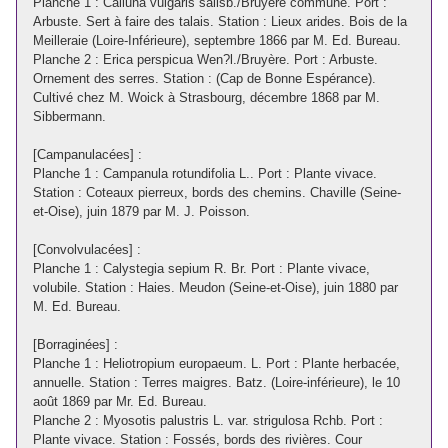
Planche 1 : Calluna vulgaris salisb./Bruyère commune. Port :
Arbuste. Sert à faire des talais. Station : Lieux arides. Bois de la
Meilleraie (Loire-Inférieure), septembre 1866 par M. Ed. Bureau.
Planche 2 : Erica perspicua Wen?l./Bruyère. Port : Arbuste.
Ornement des serres. Station : (Cap de Bonne Espérance).
Cultivé chez M. Woick à Strasbourg, décembre 1868 par M.
Sibbermann.
[Campanulacées] :
Planche 1 : Campanula rotundifolia L.. Port : Plante vivace.
Station : Coteaux pierreux, bords des chemins. Chaville (Seine-
et-Oise), juin 1879 par M. J. Poisson.
[Convolvulacées] :
Planche 1 : Calystegia sepium R. Br. Port : Plante vivace,
volubile. Station : Haies. Meudon (Seine-et-Oise), juin 1880 par
M. Ed. Bureau.
[Borraginées] :
Planche 1 : Heliotropium europaeum. L. Port : Plante herbacée,
annuelle. Station : Terres maigres. Batz. (Loire-inférieure), le 10
août 1869 par Mr. Ed. Bureau.
Planche 2 : Myosotis palustris L. var. strigulosa Rchb. Port :
Plante vivace. Station : Fossés, bords des rivières. Cour