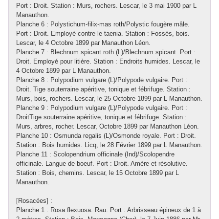
Port : Droit. Station : Murs, rochers. Lescar, le 3 mai 1900 par L
Manauthon.
Planche 6 : Polystichum-filix-mas roth/Polystic fougère mâle.
Port : Droit. Employé contre le taenia. Station : Fossés, bois.
Lescar, le 4 Octobre 1899 par Manauthon Léon.
Planche 7 : Blechnum spicant roth (L)/Blechnum spicant. Port :
Droit. Employé pour litière. Station : Endroits humides. Lescar, le
4 Octobre 1899 par L Manauthon.
Planche 8 : Polypodium vulgare (L)/Polypode vulgaire. Port :
Droit. Tige souterraine apéritive, tonique et fébrifuge. Station :
Murs, bois, rochers. Lescar, le 25 Octobre 1899 par L Manauthon.
Planche 9 : Polypodium vulgare (L)/Polypode vulgaire. Port :
DroitTige souterraine apéritive, tonique et fébrifuge. Station :
Murs, arbres, rocher. Lescar, Octobre 1899 par Manauthon Léon.
Planche 10 : Osmunda regalis (L)/Osmonde royale. Port : Droit.
Station : Bois humides. Licq, le 28 Février 1899 par L Manauthon.
Planche 11 : Scolopendrium officinale (Ind)/Scolopendre
officinale. Langue de boeuf. Port : Droit. Amère et résolutive.
Station : Bois, chemins. Lescar, le 15 Octobre 1899 par L
Manauthon.
[Rosacées] :
Planche 1 : Rosa flexuosa. Rau. Port : Arbrisseau épineux de 1 à