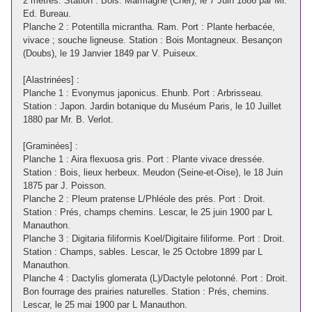
2 mètres. Station : Bois. Marmagne (Cher), le 7 Juin 1886 par Mr.
Ed. Bureau.
Planche 2 : Potentilla micrantha. Ram. Port : Plante herbacée,
vivace ; souche ligneuse. Station : Bois Montagneux. Besançon
(Doubs), le 19 Janvier 1849 par V. Puiseux.
[Alastrinées] :
Planche 1 : Evonymus japonicus. Ehunb. Port : Arbrisseau.
Station : Japon. Jardin botanique du Muséum Paris, le 10 Juillet
1880 par Mr. B. Verlot.
[Graminées] :
Planche 1 : Aira flexuosa gris. Port : Plante vivace dressée.
Station : Bois, lieux herbeux. Meudon (Seine-et-Oise), le 18 Juin
1875 par J. Poisson.
Planche 2 : Pleum pratense L/Phléole des prés. Port : Droit.
Station : Prés, champs chemins. Lescar, le 25 juin 1900 par L
Manauthon.
Planche 3 : Digitaria filiformis Koel/Digitaire filiforme. Port : Droit.
Station : Champs, sables. Lescar, le 25 Octobre 1899 par L
Manauthon.
Planche 4 : Dactylis glomerata (L)/Dactyle pelotonné. Port : Droit.
Bon fourrage des prairies naturelles. Station : Prés, chemins.
Lescar, le 25 mai 1900 par L Manauthon.