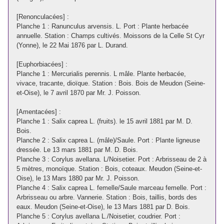
[Renonculacées] :
Planche 1 : Ranunculus arvensis. L. Port : Plante herbacée
annuelle. Station : Champs cultivés. Moissons de la Celle St Cyr
(Yonne), le 22 Mai 1876 par L. Durand.
[Euphorbiacées] :
Planche 1 : Mercurialis perennis. L mâle. Plante herbacée,
vivace, tracante, dioïque. Station : Bois. Bois de Meudon (Seine-
et-Oise), le 7 avril 1870 par Mr. J. Poisson.
[Amentacées] :
Planche 1 : Salix caprea L. (fruits). le 15 avril 1881 par M. D.
Bois.
Planche 2 : Salix caprea L. (mâle)/Saule. Port : Plante ligneuse
dressée. Le 13 mars 1881 par M. D. Bois.
Planche 3 : Corylus avellana. L/Noisetier. Port : Arbrisseau de 2 à
5 mètres, monoïque. Station : Bois, coteaux. Meudon (Seine-et-
Oise), le 13 Mars 1880 par Mr. J. Poisson.
Planche 4 : Salix caprea L. femelle/Saule marceau femelle. Port :
Arbrisseau ou arbre. Vannerie. Station : Bois, taillis, bords des
eaux. Meudon (Seine-et-Oise), le 13 Mars 1881 par D. Bois.
Planche 5 : Corylus avellana L./Noisetier, coudrier. Port :