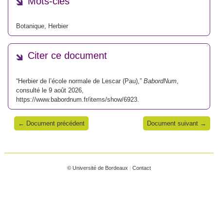
Mots-clés
Botanique
,
Herbier
Citer ce document
“Herbier de l’école normale de Lescar (Pau),”
BabordNum
,
consulté le 9 août 2026,
https://www.babordnum.fr/items/show/6923
.
← Document précédent
Document suivant →
© Université de Bordeaux
|
Contact