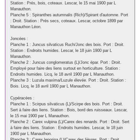
Station : Prés, bois, coteaux. Lescar, le 15 mai 1900 par L
Manauthon.
Planche 5 : Spiranthes autumnalis (Rich)/Spirant d'automne. Port
: Droit. Station : Prés secs, coteaux. Lescar, octobre 1899 par
Manauthon Léon.
Joncées :
Planche 1 : Juncus silvaticus Ruch/Jonc des bois. Port : Droit.
Station : Endroits humides. Lescar, le 18 juin 1900 par L
Manauthon.
Planche 2 : Juncus conglomeratus (L)/Jonc épar. Port : Droit.
Employé pour faire des liens surtout en horticulture. Station :
Endroits humides. Licq, le 18 avril 1900 par L Manauthon.
Planche 3 : Luzula maxima/Luzule élevée. Port : Droit. Station :
Bois. Licq, le 18 avril 1900 par L Manauthon.
Cypéracées :
Planche 1 : Scirpus silvaticus (L)/Scirpe des bois. Port : Droit.
Sert à faire des liens. Station : Bois, bord des ruisseaux. Lescar,
le 15 mai 1900 par L Manauthon.
Planche 2 : Carex vulpina (L)/Carex des renards. Port : Droit. Sert
à faire des liens. Station : Endroits humides. Lescar, le 18 juin
1900 par L Manauthon.
Planche 3 : Carex leporina (L)/Carex des lièvres. Port : Droit.