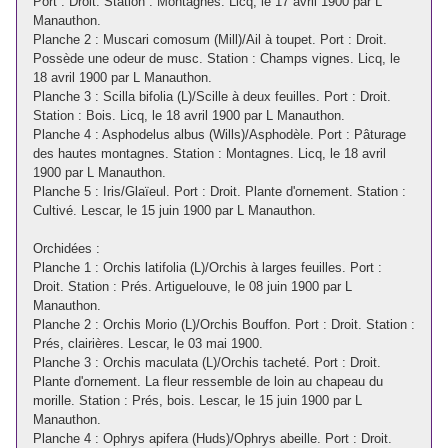
Port : Droit. Station : Montagnes. Licq, le 17 avril 1900 par L
Manauthon.
Planche 2 : Muscari comosum (Mill)/Ail à toupet. Port : Droit.
Possède une odeur de musc. Station : Champs vignes. Licq, le
18 avril 1900 par L Manauthon.
Planche 3 : Scilla bifolia (L)/Scille à deux feuilles. Port : Droit.
Station : Bois. Licq, le 18 avril 1900 par L Manauthon.
Planche 4 : Asphodelus albus (Wills)/Asphodèle. Port : Pâturage
des hautes montagnes. Station : Montagnes. Licq, le 18 avril
1900 par L Manauthon.
Planche 5 : Iris/Glaïeul. Port : Droit. Plante d'ornement. Station :
Cultivé. Lescar, le 15 juin 1900 par L Manauthon.
Orchidées :
Planche 1 : Orchis latifolia (L)/Orchis à larges feuilles. Port :
Droit. Station : Prés. Artiguelouve, le 08 juin 1900 par L
Manauthon.
Planche 2 : Orchis Morio (L)/Orchis Bouffon. Port : Droit. Station :
Prés, clairières. Lescar, le 03 mai 1900.
Planche 3 : Orchis maculata (L)/Orchis tacheté. Port : Droit.
Plante d'ornement. La fleur ressemble de loin au chapeau du
morille. Station : Prés, bois. Lescar, le 15 juin 1900 par L
Manauthon.
Planche 4 : Ophrys apifera (Huds)/Ophrys abeille. Port : Droit.