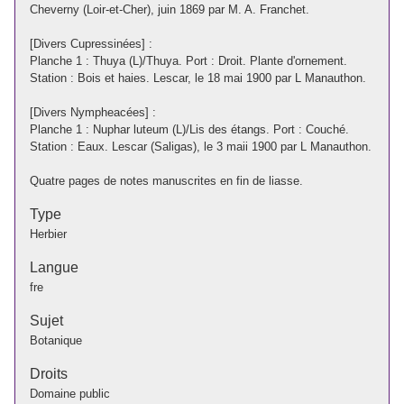
Cheverny (Loir-et-Cher), juin 1869 par M. A. Franchet.
[Divers Cupressinées] :
Planche 1 : Thuya (L)/Thuya. Port : Droit. Plante d'ornement.
Station : Bois et haies. Lescar, le 18 mai 1900 par L Manauthon.
[Divers Nympheacées] :
Planche 1 : Nuphar luteum (L)/Lis des étangs. Port : Couché.
Station : Eaux. Lescar (Saligas), le 3 maii 1900 par L Manauthon.
Quatre pages de notes manuscrites en fin de liasse.
Type
Herbier
Langue
fre
Sujet
Botanique
Droits
Domaine public