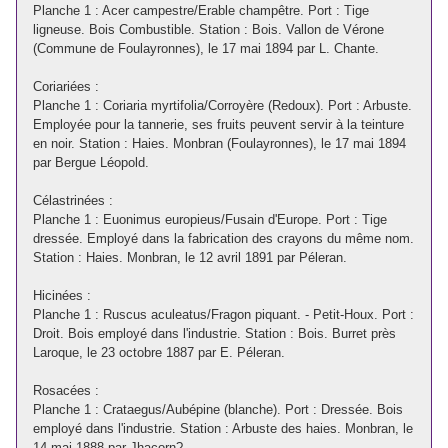
Planche 1 : Acer campestre/Erable champêtre. Port : Tige
ligneuse. Bois Combustible. Station : Bois. Vallon de Vérone
(Commune de Foulayronnes), le 17 mai 1894 par L. Chante.
Coriariées :
Planche 1 : Coriaria myrtifolia/Corroyère (Redoux). Port : Arbuste.
Employée pour la tannerie, ses fruits peuvent servir à la teinture
en noir. Station : Haies. Monbran (Foulayronnes), le 17 mai 1894
par Bergue Léopold.
Célastrinées :
Planche 1 : Euonimus europieus/Fusain d'Europe. Port : Tige
dressée. Employé dans la fabrication des crayons du même nom.
Station : Haies. Monbran, le 12 avril 1891 par Péleran.
Hicinées :
Planche 1 : Ruscus aculeatus/Fragon piquant. - Petit-Houx. Port :
Droit. Bois employé dans l'industrie. Station : Bois. Burret près
Laroque, le 23 octobre 1887 par E. Péleran.
Rosacées :
Planche 1 : Crataegus/Aubépine (blanche). Port : Dressée. Bois
employé dans l'industrie. Station : Arbuste des haies. Monbran, le
14 mai 1888 par Jhacorn?.