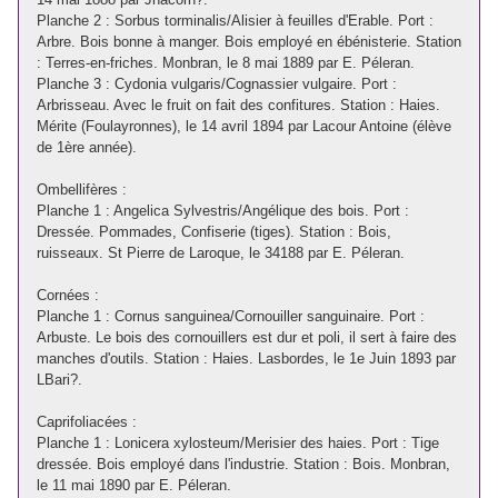
Planche 2 : Sorbus torminalis/Alisier à feuilles d'Erable. Port :
Arbre. Bois bonne à manger. Bois employé en ébénisterie. Station
: Terres-en-friches. Monbran, le 8 mai 1889 par E. Péleran.
Planche 3 : Cydonia vulgaris/Cognassier vulgaire. Port :
Arbrisseau. Avec le fruit on fait des confitures. Station : Haies.
Mérite (Foulayronnes), le 14 avril 1894 par Lacour Antoine (élève
de 1ère année).
Ombellifères :
Planche 1 : Angelica Sylvestris/Angélique des bois. Port :
Dressée. Pommades, Confiserie (tiges). Station : Bois,
ruisseaux. St Pierre de Laroque, le 34188 par E. Péleran.
Cornées :
Planche 1 : Cornus sanguinea/Cornouiller sanguinaire. Port :
Arbuste. Le bois des cornouillers est dur et poli, il sert à faire des
manches d'outils. Station : Haies. Lasbordes, le 1e Juin 1893 par
LBari?.
Caprifoliacées :
Planche 1 : Lonicera xylosteum/Merisier des haies. Port : Tige
dressée. Bois employé dans l'industrie. Station : Bois. Monbran,
le 11 mai 1890 par E. Péleran.