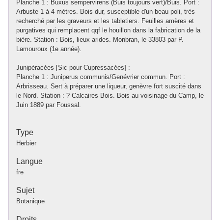
Planche 1 : Buxus sempervirens (Buis toujours vert)/Buis. Port :
Arbuste 1 à 4 mètres. Bois dur, susceptible d'un beau poli, très
recherché par les graveurs et les tabletiers. Feuilles amères et
purgatives qui remplacent qqf le houillon dans la fabrication de la
bière. Station : Bois, lieux arides. Monbran, le 33803 par P.
Lamouroux (1e année).
Junipéracées [Sic pour Cupressacées] :
Planche 1 : Juniperus communis/Genévrier commun. Port :
Arbrisseau. Sert à préparer une liqueur, genèvre fort suscité dans
le Nord. Station : ? Calcaires Bois. Bois au voisinage du Camp, le
Juin 1889 par Foussal.
Type
Herbier
Langue
fre
Sujet
Botanique
Droits