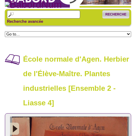
RECHERCHE
Recherche avancée
École normale d'Agen. Herbier
de l'Élève-Maître. Plantes
industrielles [Ensemble 2 -
Liasse 4]