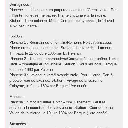
Borraginées :
Planche 1 : Lithospermum purpureo-coeruleum/Grémil violet. Port
: Plante [ligneuse] herbacée. Plante tinctoriale pr la racine.
Station : Terre calcaire. Mérite Cne de Foulayronnes, le 14 avril
1894 par Chante.
Labiées :
Planche 1 : Rosmarinus officinalis/Romarin. Port : Arbrisseau.
Plante aromatique industrielle. Station : Lieux arides. Laroque-
Timbaut, le 22 octobre 1886 par E. Péleran.
Planche 2 : Teucrium chamaedrys/Germandrée petit chêne. Port :
Droit. Aromatique et industrielle. Station : Sous les bois. Laroque,
le 3 août 1890 par Péleran.
Planche 3 : Lavandus vera/Lavande vraie. Port : Herbe. Sert à
préparer eau de lavande. Station : Rivage de la Garonne.
Colayrac, le 9 mai 1894 par Bergue 1ère année.
Morées :
Planche 1 : Morus/Murier. Port : Arbre. Ornement. Feuilles
servent à la nourriture des vers à soie. Station : Cour de ferme.
Vallon de la Vierge, le 10 juin 1894 par Bergue (1ère année).
Buxacées :