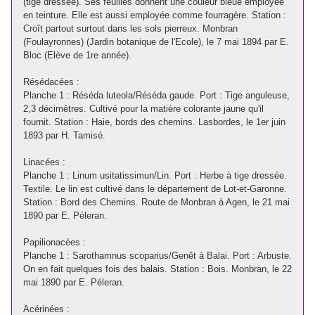
(tige dressée). Ses feuilles donnent une couleur bleue employée
en teinture. Elle est aussi employée comme fourragère. Station :
Croît partout surtout dans les sols pierreux. Monbran
(Foulayronnes) (Jardin botanique de l'Ecole), le 7 mai 1894 par E.
Bloc (Elève de 1re année).
Résédacées :
Planche 1 : Réséda luteola/Réséda gaude. Port : Tige anguleuse,
2,3 décimètres. Cultivé pour la matière colorante jaune qu'il
fournit. Station : Haie, bords des chemins. Lasbordes, le 1er juin
1893 par H. Tamisé.
Linacées :
Planche 1 : Linum usitatissimun/Lin. Port : Herbe à tige dressée.
Textile. Le lin est cultivé dans le département de Lot-et-Garonne.
Station : Bord des Chemins. Route de Monbran à Agen, le 21 mai
1890 par E. Péleran.
Papilionacées :
Planche 1 : Sarothamnus scoparius/Genêt à Balai. Port : Arbuste.
On en fait quelques fois des balais. Station : Bois. Monbran, le 22
mai 1890 par E. Péleran.
Acérinées :