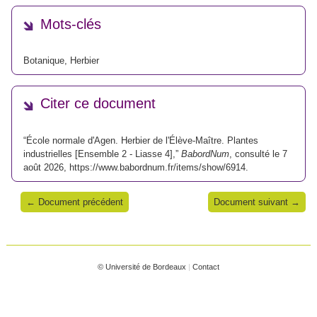
Mots-clés
Botanique
,
Herbier
Citer ce document
“École normale d'Agen. Herbier de l'Élève-Maître. Plantes
industrielles [Ensemble 2 - Liasse 4],”
BabordNum
, consulté le 7
août 2026,
https://www.babordnum.fr/items/show/6914
.
← Document précédent
Document suivant →
© Université de Bordeaux
|
Contact