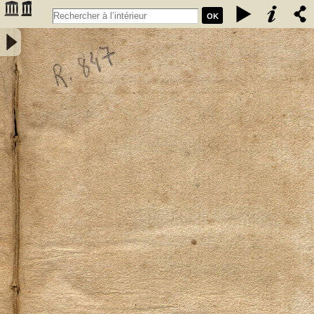
OK
Elementa mineralogiae systematice disposita a Friderico Augusto
Cartheuser med. doct. - Cartheuser, Friedrich August (1734-1796)