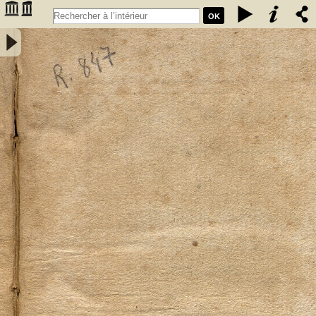
OK
Elementa mineralogiae systematice disposita a Friderico Augusto
Cartheuser med. doct. - Cartheuser, Friedrich August (1734-1796)