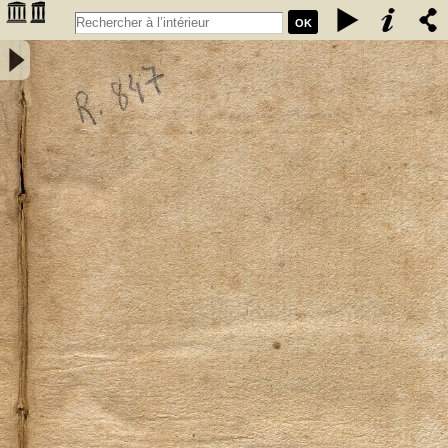
OK
Elementa mineralogiae systematice disposita a Friderico Augusto
Cartheuser med. doct. - Cartheuser, Friedrich August (1734-1796)