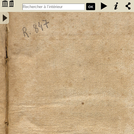
OK
Elementa mineralogiae systematice disposita a Friderico Augusto
Cartheuser med. doct. - Cartheuser, Friedrich August (1734-1796)