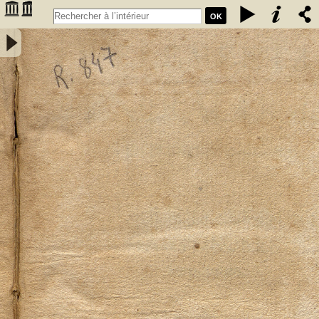
OK
Elementa mineralogiae systematice disposita a Friderico Augusto
Cartheuser med. doct. - Cartheuser, Friedrich August (1734-1796)