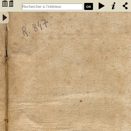
OK
Elementa mineralogiae systematice disposita a Friderico Augusto
Cartheuser med. doct. - Cartheuser, Friedrich August (1734-1796)