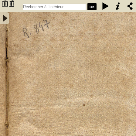
OK
Elementa mineralogiae systematice disposita a Friderico Augusto
Cartheuser med. doct. - Cartheuser, Friedrich August (1734-1796)