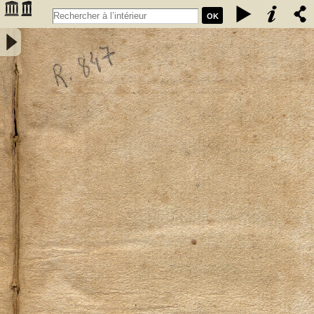
OK
Elementa mineralogiae systematice disposita a Friderico Augusto
Cartheuser med. doct. - Cartheuser, Friedrich August (1734-1796)