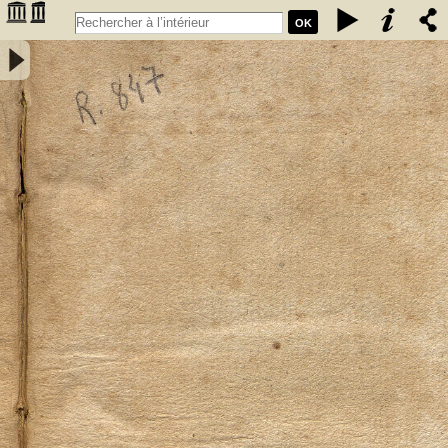
OK
Elementa mineralogiae systematice disposita a Friderico Augusto
Cartheuser med. doct. - Cartheuser, Friedrich August (1734-1796)