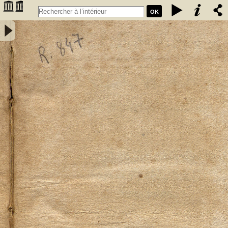
OK
Elementa mineralogiae systematice disposita a Friderico Augusto
Cartheuser med. doct. - Cartheuser, Friedrich August (1734-1796)