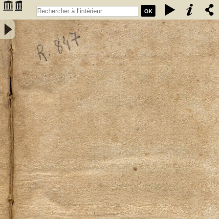
OK
Elementa mineralogiae systematice disposita a Friderico Augusto
Cartheuser med. doct. - Cartheuser, Friedrich August (1734-1796)