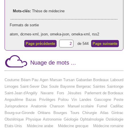
Mots-clés:
Thèse de médecine
Formats de sortie
atom
,
dcmes-xml
,
json
,
omeka-json
,
omeka-xml
,
rss2
Page précédente
de 544
Page suivante
Nuage de mots ...
Coutume
Béarn
Pau
Agen
Marsan
Tursan
Gabardan
Bordeaux
Labourd
Limoges
Saint-Sever
Dax
Soule
Bayonne
Bergerac
Saintes
Saintonge
Saint-Jean d'Angély
Navarre
Fors
Jésuites
Parlement de Bordeaux
Angoulême
Bazas
Privilèges
Poitou
Vin
Landes
Gascogne
Peste
Jurisprudence
Anatomie
Chanson
Manuel scolaire
Fumel
Cadillac
Bourg-sur-Gironde
Orléans
Bourges
Tours
Chirurgie
Atlas
Gintrac
Obstétrique
Physique
Astronomie
Géologie
Ophtalmologie
Ostéologie
Etats-Unis
Médecine arabe
Médecine grecque
Médecine romaine