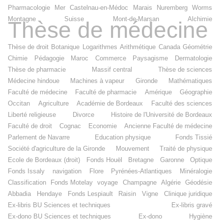
Pharmacologie
Mer
Castelnau-en-Médoc
Marais
Nuremberg
Worms
Montagne
Suisse
Mont-de-Marsan
Alchimie
Thèse de médecine
Thèse de droit
Botanique
Logarithmes
Arithmétique
Canada
Géométrie
Chimie
Pédagogie
Maroc
Commerce
Paysagisme
Dermatologie
Thèse de pharmacie
Massif central
Thèse de sciences
Médecine hindoue
Machines à vapeur
Gironde
Mathématiques
Faculté de médecine
Faculté de pharmacie
Amérique
Géographie
Occitan
Agriculture
Académie de Bordeaux
Faculté des sciences
Liberté religieuse
Divorce
Histoire de l'Université de Bordeaux
Faculté de droit
Cognac
Economie
Ancienne Faculté de médecine
Parlement de Navarre
Education physique
Fonds Tissié
Société d'agriculture de la Gironde
Mouvement
Traité de physique
Ecole de Bordeaux (droit)
Fonds Houël
Bretagne
Garonne
Optique
Fonds Issaly
navigation
Flore
Pyrénées-Atlantiques
Minéralogie
Classification
Fonds Motelay
voyage
Champagne
Algérie
Géodésie
Abbadia
Hendaye
Fonds Lespiault
Raisin
Vigne
Clinique juridique
Ex-libris BU Sciences et techniques
Ex-libris gravé
Ex-dono BU Sciences et techniques
Ex-dono
Hygiène