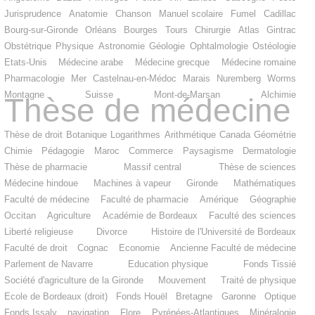
Jurisprudence
Anatomie
Chanson
Manuel scolaire
Fumel
Cadillac
Bourg-sur-Gironde
Orléans
Bourges
Tours
Chirurgie
Atlas
Gintrac
Obstétrique
Physique
Astronomie
Géologie
Ophtalmologie
Ostéologie
Etats-Unis
Médecine arabe
Médecine grecque
Médecine romaine
Pharmacologie
Mer
Castelnau-en-Médoc
Marais
Nuremberg
Worms
Montagne
Suisse
Mont-de-Marsan
Alchimie
Thèse de médecine
Thèse de droit
Botanique
Logarithmes
Arithmétique
Canada
Géométrie
Chimie
Pédagogie
Maroc
Commerce
Paysagisme
Dermatologie
Thèse de pharmacie
Massif central
Thèse de sciences
Médecine hindoue
Machines à vapeur
Gironde
Mathématiques
Faculté de médecine
Faculté de pharmacie
Amérique
Géographie
Occitan
Agriculture
Académie de Bordeaux
Faculté des sciences
Liberté religieuse
Divorce
Histoire de l'Université de Bordeaux
Faculté de droit
Cognac
Economie
Ancienne Faculté de médecine
Parlement de Navarre
Education physique
Fonds Tissié
Société d'agriculture de la Gironde
Mouvement
Traité de physique
Ecole de Bordeaux (droit)
Fonds Houël
Bretagne
Garonne
Optique
Fonds Issaly
navigation
Flore
Pyrénées-Atlantiques
Minéralogie