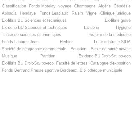
Classification
Fonds Motelay
voyage
Champagne
Algérie
Géodésie
Abbadia
Hendaye
Fonds Lespiault
Raisin
Vigne
Clinique juridique
Ex-libris BU Sciences et techniques
Ex-libris gravé
Ex-dono BU Sciences et techniques
Ex-dono
Hygiène
Thèse de sciences économiques
Histoire de la médecine
Fonds Laborde Jean
Herbier
Lutte contre le SIDA
Société de géographie commerciale
Equation
Ecole de santé navale
Musique
Partition
Ex-dono BU Droit-Sc. po-eco
Ex-libris BU Droit-Sc. po-eco
Faculté de lettres
Catalogue d'exposition
Fonds Bertrand
Presse sportive
Bordeaux. Bibliothèque municipale