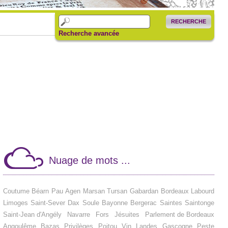
RECHERCHE
Recherche avancée
Nuage de mots ...
Coutume
Béarn
Pau
Agen
Marsan
Tursan
Gabardan
Bordeaux
Labourd
Limoges
Saint-Sever
Dax
Soule
Bayonne
Bergerac
Saintes
Saintonge
Saint-Jean d'Angély
Navarre
Fors
Jésuites
Parlement de Bordeaux
Angoulême
Bazas
Privilèges
Poitou
Vin
Landes
Gascogne
Peste