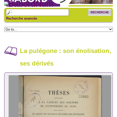
RECHERCHE
Recherche avancée
La pulégone : son énolisation,
ses dérivés