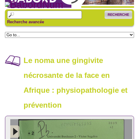
RECHERCHE
Recherche avancée
Le noma une gingivite
nécrosante de la face en
Afrique : physiopathologie et
prévention