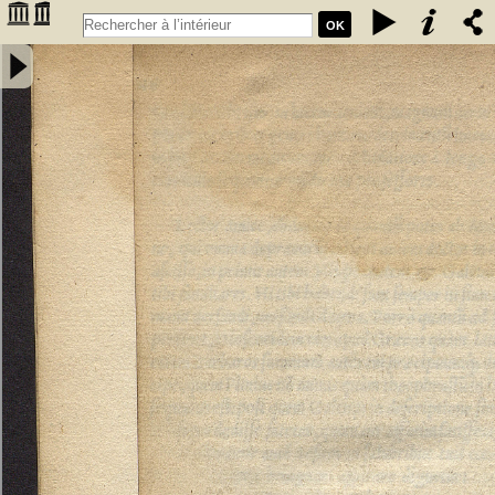
OK
Annotatiunculae Sebastiani Montui artium, ac medicinae doctoris in
errata recentiorum medicorum per Leonardum Fuchsium germanum
collecta. Apologetica epistola pro defensione Arabum a domino
Bernardo Unger Germano composita - Monteux, Sébastien de
(15..-15..). Auteur