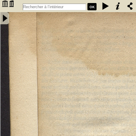
OK
Annotatiunculae Sebastiani Montui artium, ac medicinae doctoris in
errata recentiorum medicorum per Leonardum Fuchsium germanum
collecta. Apologetica epistola pro defensione Arabum a domino
Bernardo Unger Germano composita - Monteux, Sébastien de
(15..-15..). Auteur