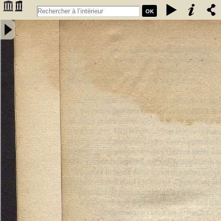
OK
Annotatiunculae Sebastiani Montui artium, ac medicinae doctoris in
errata recentiorum medicorum per Leonardum Fuchsium germanum
collecta. Apologetica epistola pro defensione Arabum a domino
Bernardo Unger Germano composita - Monteux, Sébastien de
(15..-15..). Auteur