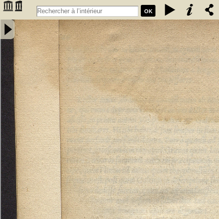
OK
Annotatiunculae Sebastiani Montui artium, ac medicinae doctoris in
errata recentiorum medicorum per Leonardum Fuchsium germanum
collecta. Apologetica epistola pro defensione Arabum a domino
Bernardo Unger Germano composita - Monteux, Sébastien de
(15..-15..). Auteur