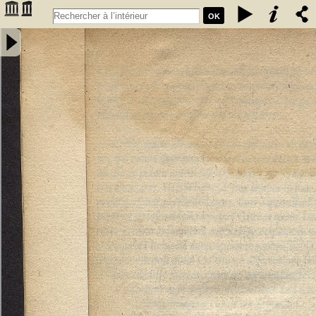
OK
Annotatiunculae Sebastiani Montui artium, ac medicinae doctoris in
errata recentiorum medicorum per Leonardum Fuchsium germanum
collecta. Apologetica epistola pro defensione Arabum a domino
Bernardo Unger Germano composita - Monteux, Sébastien de
(15..-15..). Auteur