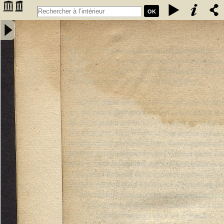
OK
Annotatiunculae Sebastiani Montui artium, ac medicinae doctoris in
errata recentiorum medicorum per Leonardum Fuchsium germanum
collecta. Apologetica epistola pro defensione Arabum a domino
Bernardo Unger Germano composita - Monteux, Sébastien de
(15..-15..). Auteur